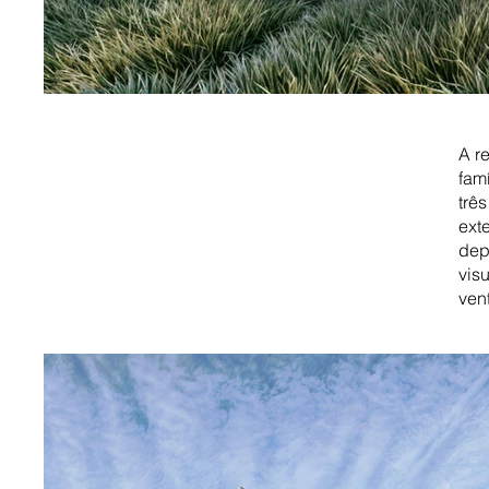
A r
fam
trê
ext
depó
vis
ven